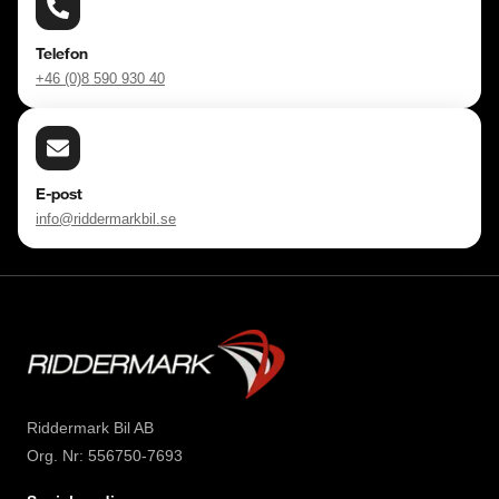
Telefon
+46 (0)8 590 930 40
E-post
info@riddermarkbil.se
Riddermark Bil AB
Org. Nr: 556750-7693