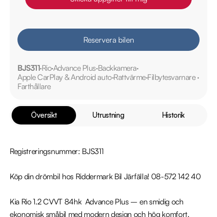
Reservera bilen
BJS311
Rio
Advance Plus
Backkamera
Apple CarPlay & Android auto
Rattvärme
Filbytesvarnare
Farthållare
Översikt
Utrustning
Historik
Registreringsnummer: BJS311

Köp din drömbil hos Riddermark Bil Järfälla! 08-572 142 40

Kia Rio 1.2 CVVT 84hk  Advance Plus – en smidig och 
ekonomisk småbil med modern design och hög komfort. 