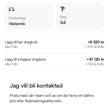
Övrig information om bilen:

Årsskatt: Endast 712 kr 

Färg
Fordonstyp
Vid blandad körning är förbrukning endast 0.56 l/mil

Grå
Halvkombi
Besiktigad till och med 2027-07-31

Möjlighet till 12-60 månaders garanti

Lägg till fast dragkrok
+8 220 kr
eller från
+109 kr/mån
Servicehistorik:

2019-09-18 - 834 mil

Lägg till avtagbar dragkrok
+10 120 kr
2020-09-08 - 1888 mil

eller från
+134 kr/mån
2021-09-01 - 2930 mil

2022-08-31 - 3738 mil

2023-08-30 - 4247 mil

Jag vill bli kontaktad
2024-08-08 - 4644 mil

2025-07-22 - 5009 mil

Prata med vårt team och se om det finns ett bättre
2026-05-11 - 5126 mil

pris eller finansieringsalternativ.