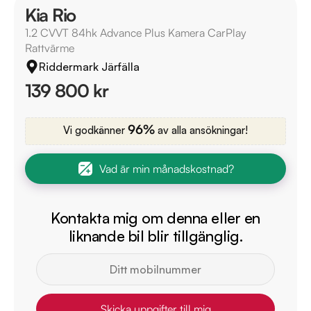
Kia Rio
1.2 CVVT 84hk Advance Plus Kamera CarPlay
Rattvärme
Riddermark Järfälla
139 800 kr
96%
Vi godkänner
av alla ansökningar!
Vad är min månadskostnad?
Kontakta mig om denna eller en
liknande bil blir tillgänglig.
Skicka uppgifter till mig