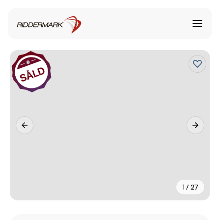
1 / 27
+
22
fler