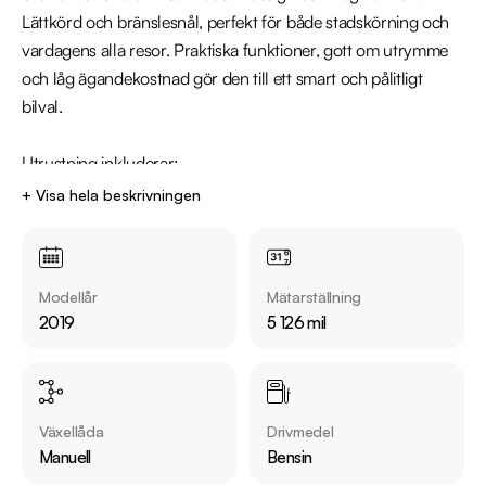
Lättkörd och bränslesnål, perfekt för både stadskörning och 
vardagens alla resor. Praktiska funktioner, gott om utrymme 
och låg ägandekostnad gör den till ett smart och pålitligt 
bilval.

Utrustning inkluderar:

  - Backkamera

+ Visa hela beskrivningen
  - Apple CarPlay

  - Rattvärme

  - Körfilsassistans

Modellår
Mätarställning
  - Farthållare

2019
5 126 mil
  - Regnsensor

  - ACC/Klimatanläggning

Jämför denna bil med någon av våra andra Kia Rio i lager. Se 
Växellåda
Drivmedel
våra bilar på https://www.riddermarkbil.se/kopa-bil/?
Manuell
Bensin
series=rio
