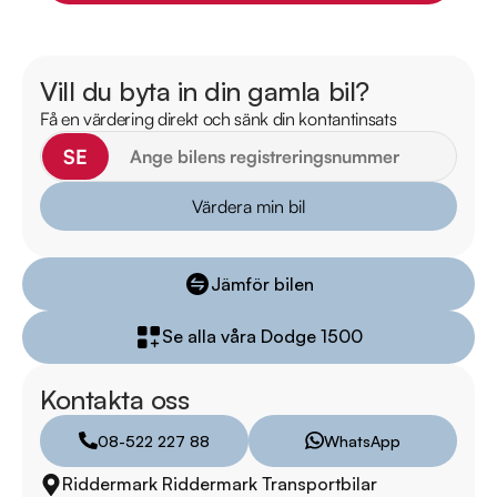
Besök

https://www.riddermarkbil.se/kopa-bil/ram/eku96n/

Vill du byta in din gamla bil?
för att:

Få en värdering direkt och sänk din kontantinsats
• Se närbilder och film på bilen

• Reservera bilen direkt online

SE
• Få mer info om utrustning och tillval

Värdera min bil
Riddermark Bil Trygghetsleasing

Jämför bilen
Med Riddermark Bil Trygghetsleasing får du fullständig 
sinnesro under hela leasingperioden. Vi erbjuder extern 
Se alla våra Dodge 1500
garanti och dubbla, kvalitetssäkrade hjuluppsättningar, allt till 
marknadens mest konkurrenskraftiga priser. För mer 
Kontakta oss
information och personlig hjälp, kontakta våra erfarna säljare.

08-522 227 88
WhatsApp
Välkommen till Riddermark Bil AB, Sveriges största 
Riddermark Riddermark Transportbilar