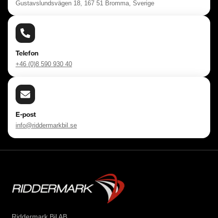
Gustavslundsvägen 18, 167 51 Bromma, Sverige
Telefon
+46 (0)8 590 930 40
E-post
info@riddermarkbil.se
Riddermark Bil AB