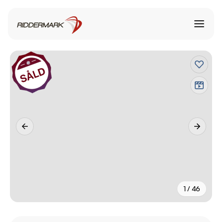
1 / 46
+
41
fler