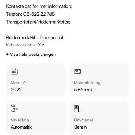
Kontakta oss för mer information:

Telefon: 08-522 22 788

Transportbilar@riddermarkbil.se

Riddermark Bil - Transportbil

Kalkstensgatan 21A

64547 Strängnäs

+ Visa hela beskrivningen
Därför ska du välja Riddermark Bil: 

* Störst i Sverige på begagnade bilar

Modellår
Mätarställning
* Erbjuder hemleverans i hela Sverige

2022
5 865 mil
* 14 dagars helförsäkring via Folksam

* Över 10 tusen omdömen på Trustpilot 

* Våra bilar är testade på över 100 punkter

* Kvalitetssäkrade bilar

Växellåda
Drivmedel
Automatisk
Bensin
Utrustning inkluderar:
