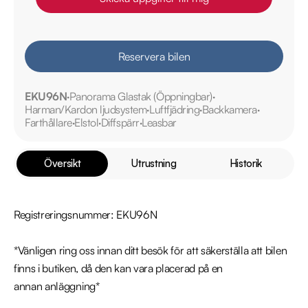
Reservera bilen
EKU96N
Panorama Glastak (Öppningbar)
Harman/Kardon ljudsystem
Luftfjädring
Backkamera
Farthållare
Elstol
Diffspärr
Leasbar
Översikt
Utrustning
Historik
Registreringsnummer: EKU96N

*Vänligen ring oss innan ditt besök för att säkerställa att bilen 
finns i butiken, då den kan vara placerad på en 
annan anläggning*
