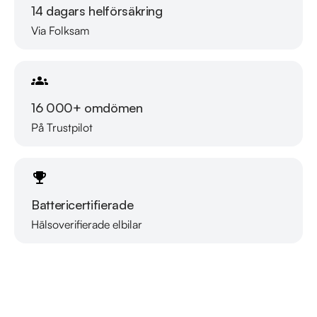
14 dagars helförsäkring
Via Folksam
Välkomna!
16 000+ omdömen
På Trustpilot
Battericertifierade
Hälsoverifierade elbilar
Läs mer om oss