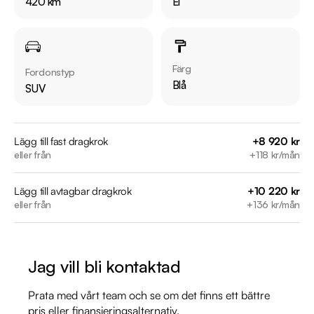
420 km
El
  - Virtual Cockpit

  - Backkamera

  - MMI Navigation

  - Klädsel Skinn/Alcantara

Färg
Fordonstyp
  - Elstolar fram (med minne förare)

Blå
SUV
  - Adaptiv farthållare

  - Apple CarPlay & Android Auto

  - Endast en tidigare brukare!

Lägg till fast dragkrok
+8 920 kr
eller från
+118 kr/mån
Övrig information om bilen:

Lägg till avtagbar dragkrok
+10 220 kr
Årsskatt: Endast 360 kr 

eller från
+136 kr/mån
Elräckvidd enligt WLTP på 469 km

Besiktigad till och med 2026-11-30

Endast en tidigare brukare!

Jag vill bli kontaktad
Se batteritest på vår hemsida

Leasbar för företag: JA

Prata med vårt team och se om det finns ett bättre
Möjlighet till 12-60 månaders garanti

pris eller finansieringsalternativ.