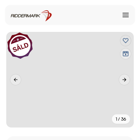
1 / 36
+
31
fler