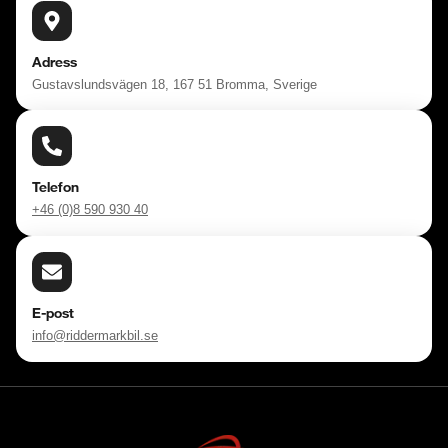
Adress
Gustavslundsvägen 18, 167 51 Bromma, Sverige
Telefon
+46 (0)8 590 930 40
E-post
info@riddermarkbil.se