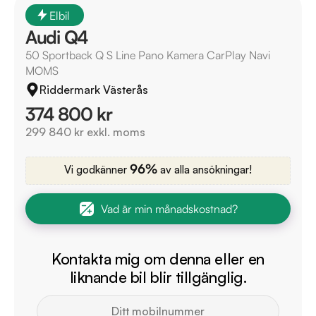
Elbil
Audi Q4
50 Sportback Q S Line Pano Kamera CarPlay Navi
MOMS
Riddermark Västerås
374 800 kr
299 840 kr exkl. moms
96%
Vi godkänner
av alla ansökningar!
Vad är min månadskostnad?
Kontakta mig om denna eller en
liknande bil blir tillgänglig.