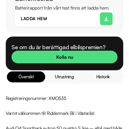
Batterirapport från vårt test finns att ladda hem.
LADDA HEM
Se om du är berättigad elbilspremien?
Kolla nu
Översikt
Utrustning
Historik
Registreringsnummer: KMO535

Varmt välkommen till Riddermark Bil i Västerås!

Audi Q4 Sportback e-tron 50 quattro S line – elbil med både 