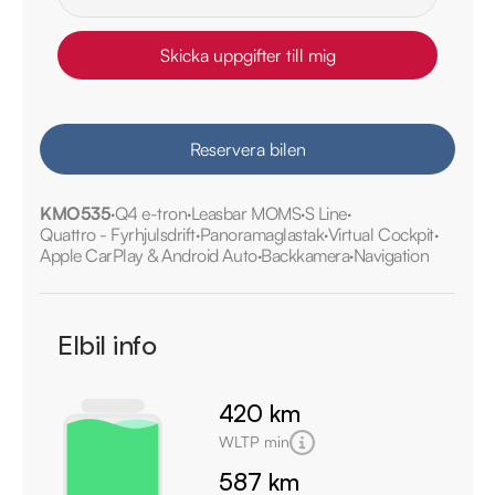
Skicka uppgifter till mig
Reservera bilen
KMO535
Q4 e-tron
Leasbar MOMS
S Line
Quattro - Fyrhjulsdrift
Panoramaglastak
Virtual Cockpit
Apple CarPlay & Android Auto
Backkamera
Navigation
Elbil info
420 km
WLTP min
587 km