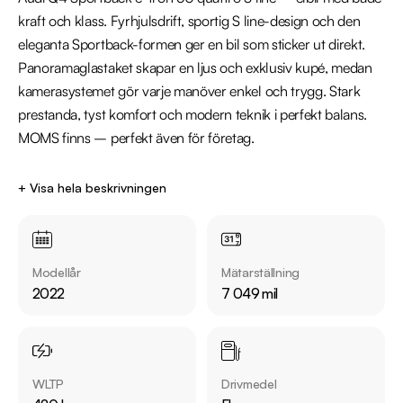
kraft och klass. Fyrhjulsdrift, sportig S line-design och den 
eleganta Sportback-formen ger en bil som sticker ut direkt. 
Panoramaglastaket skapar en ljus och exklusiv kupé, medan 
kamerasystemet gör varje manöver enkel och trygg. Stark 
prestanda, tyst komfort och modern teknik i perfekt balans. 
MOMS finns – perfekt även för företag.

*OBS: Vänligen ring oss innan ditt besök för att säkerställa att 
+ Visa hela beskrivningen
bilen finns i butiken, då den kan vara placerad på en annan 
anläggning eller reserverad*

Modellår
Mätarställning
Utrustning inkluderar:

2022
7 049 mil
  - Se batteritest på vår hemsida!

  - Leasbar MOMS

  - S Line

  - Quattro - Fyrhjulsdrift

WLTP
Drivmedel
  - Panoramaglastak
