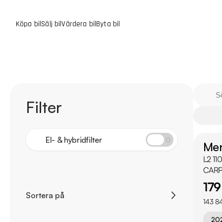
Köpa bil
Sälj bil
Värdera bil
Byta bil
Filter
El- & hybridfilter
Mer
L2 11
CARP
179
Sortera på
143 84
20