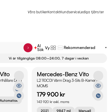
Våra butiker
Kontakt
Kundservice
Lediga tjänster
AI
Vy
Sök
Vi är tillgängliga 08:00–24:00, 7 dagar i veckan
Vito
Mercedes-Benz Vito
thållare Drag
L2 110CDI Värm Drag 3-Sits B-Kamera
MOMS
179 900 kr
Automatisk
143 920 kr exkl. moms
2021
9847 mil
Manuell