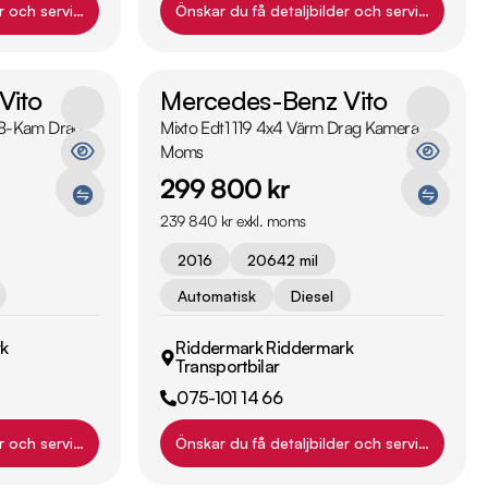
r och servicehistorik?
Önskar du få detaljbilder och servicehistori
Vito
Mercedes-Benz Vito
m B-Kam Drag
Mixto Edt1 119 4x4 Värm Drag Kamera
Moms
299 800 kr
239 840 kr exkl. moms
2016
20642 mil
Automatisk
Diesel
k
Riddermark Riddermark
Transportbilar
075-101 14 66
r och servicehistorik?
Önskar du få detaljbilder och servicehistori