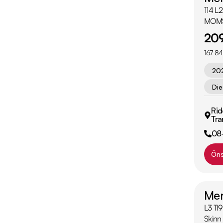
114 L
MOM
209
167 84
20
Die
Rid
Tra
08
Öns
Mer
L3 11
Skinn