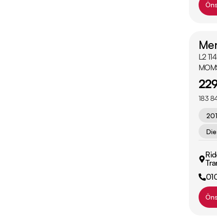
Öns
Mer
L2 11
MOM
229
183 84
20
Die
Rid
Tra
01
Öns