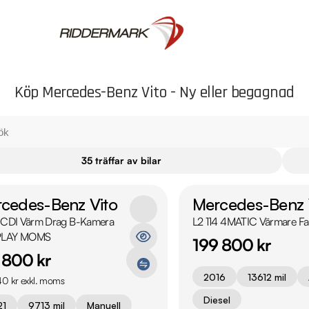
Köp Mercedes-Benz Vito - Ny eller begagnad
35 träffar av bilar
cedes-Benz Vito
Mercedes-Benz 
0CDI Värm Drag B-Kamera
L2 114 4MATIC Värmare Far
LAY MOMS
199 800 kr
 800 kr
2016
13612 mil
0 kr exkl. moms
Diesel
21
9713 mil
Manuell