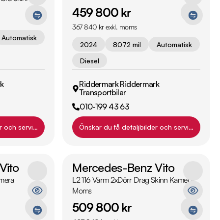
459 800 kr
367 840 kr exkl. moms
Automatisk
2024
8072 mil
Automatisk
Diesel
k
Riddermark Riddermark
Transportbilar
010-199 43 63
r och servicehistorik?
Önskar du få detaljbilder och servicehistori
Vito
Mercedes-Benz Vito
amera
L2 116 Värm 2xDörr Drag Skinn Kamera
Moms
509 800 kr