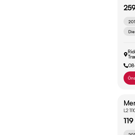
259
20
Die
Rid
Tra
08
Öns
Mer
L2 11
119
20