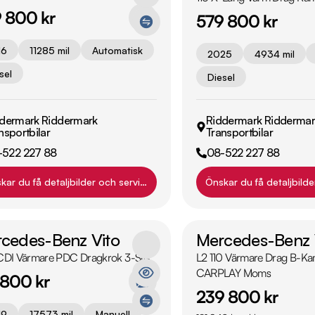
 800 kr
579 800 kr
16
11285 mil
Automatisk
2025
4934 mil
sel
Diesel
dermark Riddermark
Riddermark Riddermar
nsportbilar
Transportbilar
-522 227 88
08-522 227 88
kar du få detaljbilder och servicehistorik?
Önskar du få detaljbilde
cedes-Benz Vito
Mercedes-Benz 
1CDI Värmare PDC Dragkrok 3-Sits
L2 110 Värmare Drag B-K
CARPLAY Moms
 800 kr
239 800 kr
19
17573 mil
Manuell