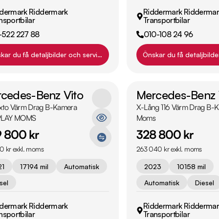
dermark Riddermark
Riddermark Riddermar
nsportbilar
Transportbilar
-522 227 88
010-108 24 96
kar du få detaljbilder och servicehistorik?
Önskar du få detaljbilde
cedes-Benz Vito
Mercedes-Benz 
ixto Värm Drag B-Kamera
X-Lång 116 Värm Drag B
LAY MOMS
Moms
 800 kr
328 800 kr
0 kr exkl. moms
263 040 kr exkl. moms
21
17194 mil
Automatisk
2023
10158 mil
sel
Automatisk
Diesel
dermark Riddermark
Riddermark Riddermar
nsportbilar
Transportbilar