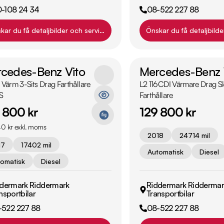
0-108 24 34
08-522 227 88
kar du få detaljbilder och servicehistorik?
Önskar du få detaljbilde
cedes-Benz Vito
Mercedes-Benz 
 Värm 3-Sits Drag Farthållare
L2 116CDI Värmare Drag S
S
Farthållare
 800 kr
129 800 kr
0 kr exkl. moms
2018
24714 mil
17
17402 mil
Automatisk
Diesel
omatisk
Diesel
dermark Riddermark
Riddermark Riddermar
nsportbilar
Transportbilar
-522 227 88
08-522 227 88