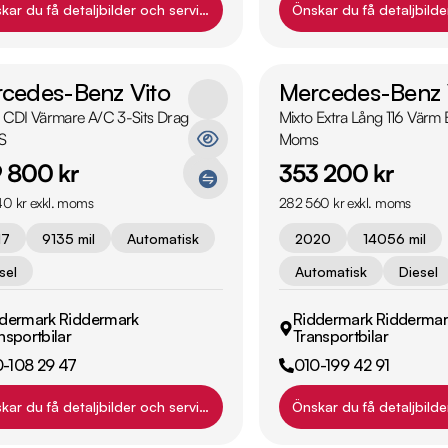
kar du få detaljbilder och servicehistorik?
Önskar du få detaljbilde
cedes-Benz Vito
Mercedes-Benz 
4 CDI Värmare A/C 3-Sits Drag
Mixto Extra Lång 116 Vär
S
Moms
 800 kr
353 200 kr
0 kr exkl. moms
282 560 kr exkl. moms
17
9135 mil
Automatisk
2020
14056 mil
sel
Automatisk
Diesel
dermark Riddermark
Riddermark Riddermar
nsportbilar
Transportbilar
0-108 29 47
010-199 42 91
kar du få detaljbilder och servicehistorik?
Önskar du få detaljbilde