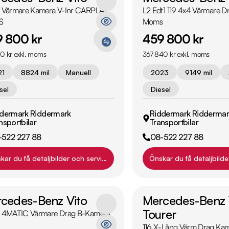
2 Värmare Kamera V-Inr CARPLAY
L2 Edt1 119 4x4 Värmare 
S
Moms
 800 kr
459 800 kr
0 kr exkl. moms
367 840 kr exkl. moms
21
8824 mil
Manuell
2023
9149 mil
sel
Diesel
dermark Riddermark
Riddermark Riddermar
nsportbilar
Transportbilar
-522 227 88
08-522 227 88
kar du få detaljbilder och servicehistorik?
Önskar du få detaljbilde
cedes-Benz Vito
Mercedes-Benz 
Tourer
9 4MATIC Värmare Drag B-Kamera
116 X-Lång Värm Drag Kam