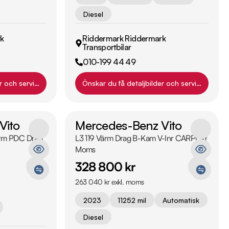
Diesel
k
Riddermark Riddermark
Transportbilar
010-199 44 49
r och servicehistorik?
Önskar du få detaljbilder och servicehistori
Vito
Mercedes-Benz Vito
Värm PDC Drag
L3 119 Värm Drag B-Kam V-Inr CARPLAY
Moms
328 800 kr
263 040 kr exkl. moms
2023
11252 mil
Automatisk
Diesel