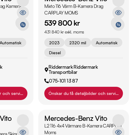
Drag Kamera
Mixto 116 Värm B-Kamera Drag
CARPLAY MOMS
539 800 kr
431 840 kr exkl. moms
Automatisk
2023
2320 mil
Automatisk
Diesel
k
Riddermark Riddermark
Transportbilar
075-101 13 87
r och servicehistorik?
Önskar du få detaljbilder och servicehistori
Vito
Mercedes-Benz Vito
L2 116 4x4 Värmare B-Kamera CARPLAY
Moms
era Skinn