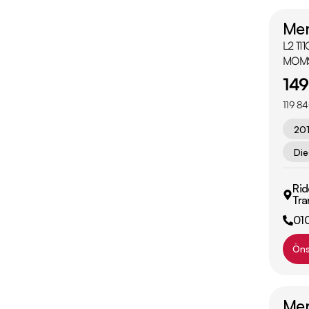
Mer
L2 11
MOM
149
119 84
20
Die
Rid
Tra
01
Öns
Mer