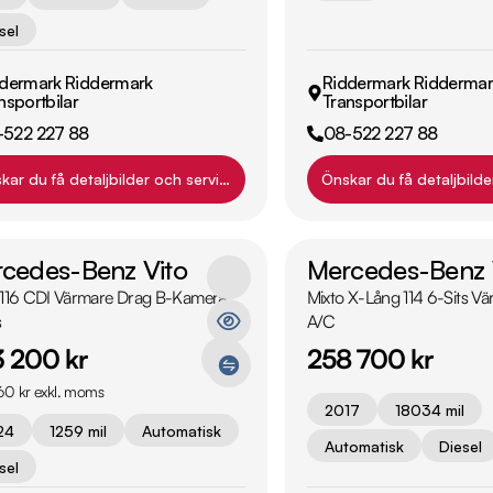
sel
dermark Riddermark
Riddermark Riddermar
nsportbilar
Transportbilar
-522 227 88
08-522 227 88
kar du få detaljbilder och servicehistorik?
Önskar du få detaljbilde
cedes-Benz Vito
Mercedes-Benz 
 116 CDI Värmare Drag B-Kamera
Mixto X-Lång 114 6-Sits 
s
A/C
 200 kr
258 700 kr
0 kr exkl. moms
2017
18034 mil
24
1259 mil
Automatisk
Automatisk
Diesel
sel