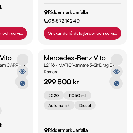
k
Riddermark Järfälla
08-572 142 40
r och servicehistorik?
Önskar du få detaljbilder och servicehistori
Vito
Mercedes-Benz Vito
-Kam CARPLAY
L2 116 4MATIC Värmare 3-Sit Drag B-
Kamera
299 800 kr
2020
11050 mil
Automatisk
Diesel
k
Riddermark Järfälla