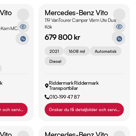
Vito
Mercedes-Benz Vito
119 VanTourer Camper Värm Ute Dusch
Kök
 B-Kam MOMS
679 800 kr
2021
1608 mil
Automatisk
Diesel
k
Riddermark Riddermark
Transportbilar
010-199 47 87
r och servicehistorik?
Önskar du få detaljbilder och servicehistori
Vito
Mercedes-Benz Vito