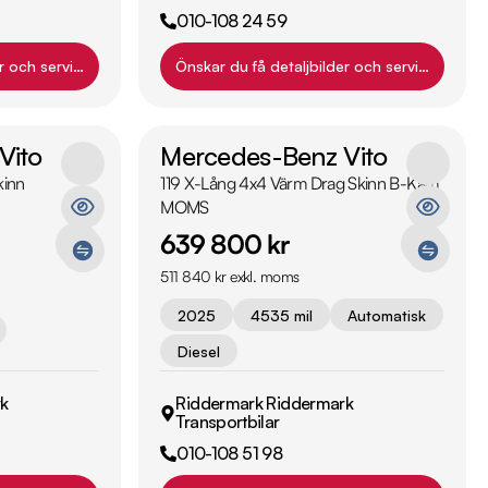
010-108 24 59
r och servicehistorik?
Önskar du få detaljbilder och servicehistori
Vito
Mercedes-Benz Vito
kinn
119 X-Lång 4x4 Värm Drag Skinn B-Kam
MOMS
639 800 kr
511 840 kr exkl. moms
2025
4535 mil
Automatisk
Diesel
k
Riddermark Riddermark
Transportbilar
010-108 51 98