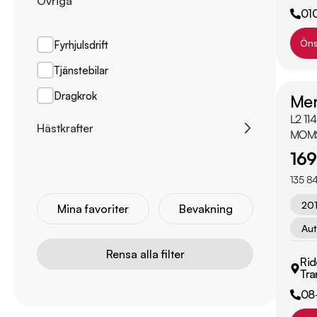
Övriga
Från
Halmstad
01
Till
Linköping
Öns
Fyrhjulsdrift
Till
Uppsala
Tjänstebilar
Länna
Dragkrok
Mer
L2 114
Hästkrafter
MOM
169
135 84
Från
20
Mina favoriter
Bevakning
Till
Aut
Rensa alla filter
Rid
Tra
08