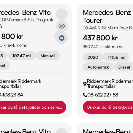
cedes-Benz Vito
Mercedes-Benz 
Tourer
1CDI Värmare 3-Sits Dragkrok
S
116 4x4 9-Sit Värm Drag
 800 kr
437 800 kr
0 kr exkl. moms
350 240 kr exkl. moms
15
10347 mil
Manuell
2020
14158 mil
sel
Automatisk
Diesel
dermark Riddermark
Riddermark Riddermar
nsportbilar
Transportbilar
0-108 23 84
08-522 227 88
kar du få detaljbilder och servicehistorik?
Önskar du få detaljbilde
cedes-Benz Vito
Mercedes-Benz 