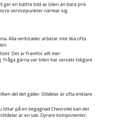
l ger en bättre bild av bilen än bara pris
större servicepunkter närmar sig.
na. Alla verkstäder arbetar inte lika ofta
len.
iskt. Det är framför allt mer
 Fråga gärna var bilen har servats tidigare
ken del det gäller. Slitdelar är ofta enklare
 du tittar på en begagnad Chevrolet kan det
a slitdelar är en sak. Dyrare komponenter,