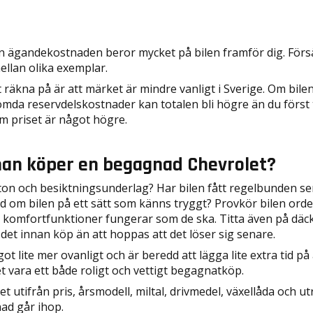
n ägandekostnaden beror mycket på bilen framför dig. Försä
ellan olika exemplar.
räkna på är att märket är mindre vanligt i Sverige. Om bilen 
da reservdelskostnader kan totalen bli högre än du först tä
m priset är något högre.
man köper en begagnad Chevrolet?
itton och besiktningsunderlag? Har bilen fått regelbunden 
 om bilen på ett sätt som känns tryggt? Provkör bilen ordent
h komfortfunktioner fungerar som de ska. Titta även på däck
 det innan köp än att hoppas att det löser sig senare.
t lite mer ovanligt och är beredd att lägga lite extra tid på 
t vara ett både roligt och vettigt begagnatköp.
tifrån pris, årsmodell, miltal, drivmedel, växellåda och utru
ad går ihop.