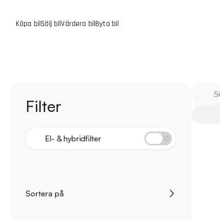
Köpa bil
Sälj bil
Värdera bil
Byta bil
Filter
El- & hybridfilter
Sortera på