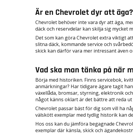
Är en Chevrolet dyr att äga?
Chevrolet behöver inte vara dyr att äga, me
däck och reservdelar kan skilja sig mycket m
Det som kan göra Chevrolet extra viktigt att 
slitna däck, kommande service och svårbedöm
skick kan därför vara mer intressant även o
Vad ska man tänka på när 
Börja med historiken. Finns servicebok, kv
anmärkningar? Har tidigare ägare tagit hand
växellåda, bromsar, styrning, elektronik oc
något känns oklart är det bättre att reda ut
Chevrolet passar bäst för dig som vill ha någo
välskött exemplar med tydlig historik kan de
Hos oss kan du jämföra begagnade Chevrolet u
exemplar där känsla, skick och ägandekostn