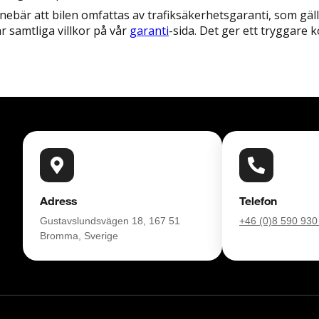
ebär att bilen omfattas av trafiksäkerhetsgaranti, som gälle
r samtliga villkor på vår
garanti
-sida. Det ger ett tryggare 
Adress
Telefon
Gustavslundsvägen 18, 167 51
+46 (0)8 590 930
Bromma, Sverige