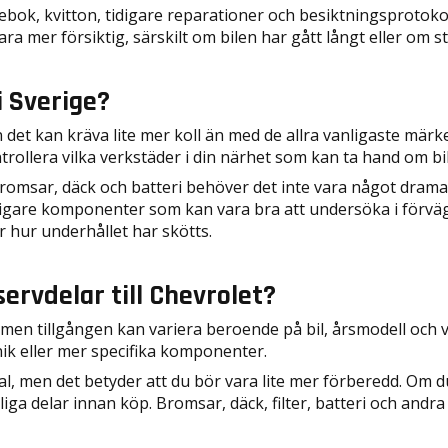
cebok, kvitton, tidigare reparationer och besiktningsprotokol
ara mer försiktig, särskilt om bilen har gått långt eller om 
i Sverige?
n det kan kräva lite mer koll än med de allra vanligaste märke
trollera vilka verkstäder i din närhet som kan ta hand om bi
 bromsar, däck och batteri behöver det inte vara något dramat
igare komponenter som kan vara bra att undersöka i förväg.
r hur underhållet har skötts.
servdelar till Chevrolet?
 men tillgången kan variera beroende på bil, årsmodell och vil
nik eller mer specifika komponenter.
 val, men det betyder att du bör vara lite mer förberedd. Om
liga delar innan köp. Bromsar, däck, filter, batteri och andr