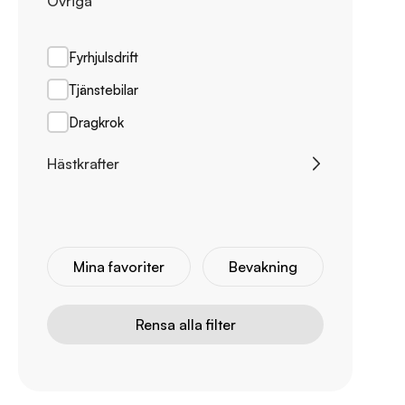
Övriga
Från
Halmstad
Till
Linköping
Fyrhjulsdrift
Till
Uppsala
Tjänstebilar
Länna
Dragkrok
Hästkrafter
Från
Mina favoriter
Bevakning
Till
Rensa alla filter