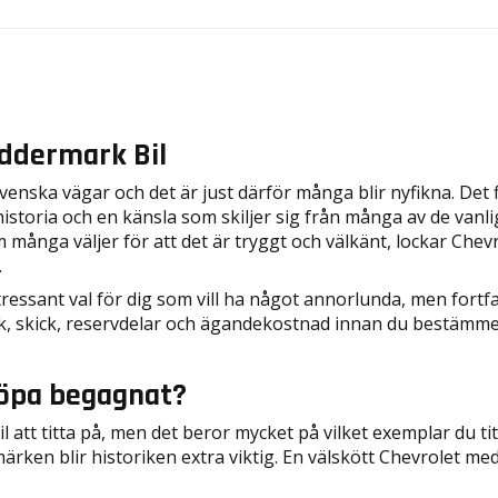
ddermark Bil
venska vägar och det är just därför många blir nyfikna. Det 
toria och en känsla som skiljer sig från många av de vanliga
m många väljer för att det är tryggt och välkänt, lockar Chev
.
ressant val för dig som vill ha något annorlunda, men fortf
torik, skick, reservdelar och ägandekostnad innan du bestämme
 köpa begagnat?
il att titta på, men det beror mycket på vilket exemplar du 
ärken blir historiken extra viktig. En välskött Chevrolet med