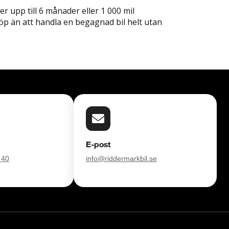
r upp till 6 månader eller 1 000 mil
köp än att handla en begagnad bil helt utan
E-post
 40
info@riddermarkbil.se